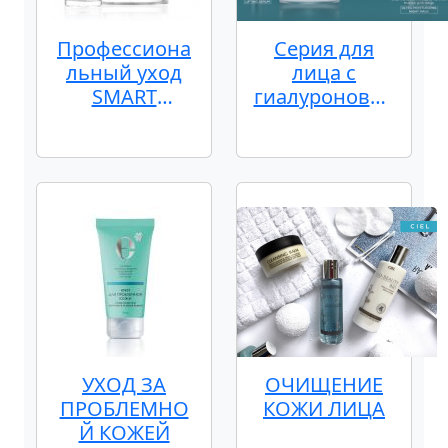
Профессиона
Серия для
льный уход
лица с
SMART
гиалуроновой
CLINICAL
кислотой
HYALURON
ACTIVE
УХОД ЗА
ОЧИЩЕНИЕ
ПРОБЛЕМНО
КОЖИ ЛИЦА
Й КОЖЕЙ