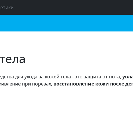
метики
 тела
дства для ухода за кожей тела - это защита от пота,
увл
живление при порезах,
восстановление кожи после де