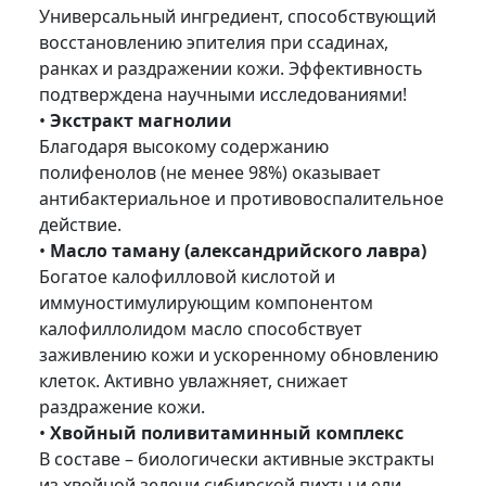
Универсальный ингредиент, способствующий
восстановлению эпителия при ссадинах,
ранках и раздражении кожи. Эффективность
подтверждена научными исследованиями!
•
Экстракт магнолии
Благодаря высокому содержанию
полифенолов (не менее 98%) оказывает
антибактериальное и противовоспалительное
действие.
•
Масло таману (александрийского лавра)
Богатое калофилловой кислотой и
иммуностимулирующим компонентом
калофиллолидом масло способствует
заживлению кожи и ускоренному обновлению
клеток. Активно увлажняет, снижает
раздражение кожи.
•
Хвойный поливитаминный комплекс
В составе – биологически активные экстракты
из хвойной зелени сибирской пихты и ели.